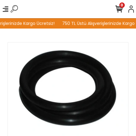
0
işlerinizde Kargo Ücretsiz!
750 TL Üstü Alışverişlerinizde Kargo 