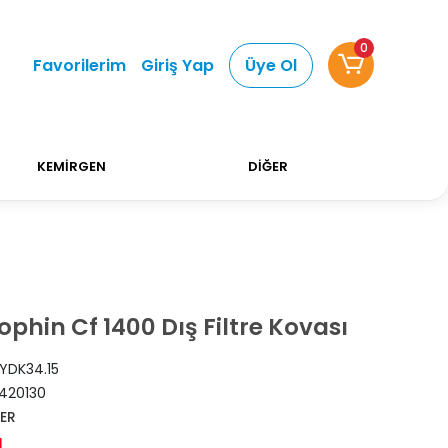
0
Favorilerim
Giriş Yap
Üye Ol
750 TL Üstü Alışverişlerinizde Kargo Ücretsiz!
KEMİRGEN
DİĞER
phin Cf 1400 Dış Filtre Kovası
YDK34.15
420130
LER