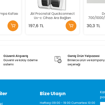
mpa Kafası
Jbl Procrıstal Quıckconnect
D
Uv-c Cihazı Ara Bağlan
700/1000/
Al
197,6 TL
30,3 TL
Güvenli Alışveriş
Geniş Ürün Yelpazesi
Güvenli ve kolay ödeme
Binlerce ürün ve kampan
sistemi
seçeneği
Ka
ler
Bize Ulaşın
pos
Haftaiçi 09:00 - 19:00 Cumartesi 10:00
Rİ