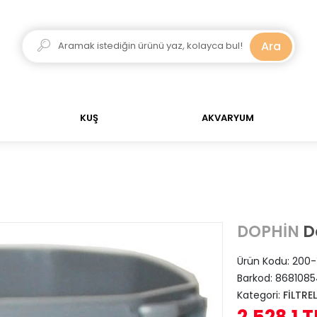
Ara
iz!
750 TL Üstü Alışverişlerinizde Kargo Ücretsiz!
KUŞ
AKVARYUM
Do
DOPHİN
Ürün Kodu:
200-
Barkod:
8681085
Kategori:
FİLTRE