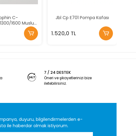
119,
ophin C-
Jbl Cp E701 Pompa Kafası
1300/1600 Musluk
tı Contası
1.520,0 TL
7 / 24 DESTEK
ya
Öneri ve şikayetlerinizi bize
iletebilirsiniz.
mpanya, duyuru, bilgilendirmelerden e-
ta ile haberdar olmak istiyorum.