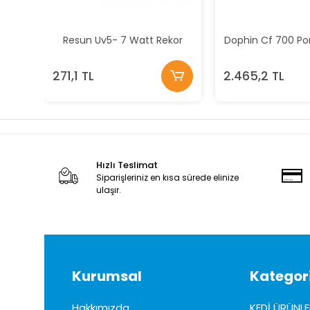
Resun Uv5- 7 Watt Rekor
Dophin Cf 700 Po
271,1 TL
2.465,2 TL
Hızlı Teslimat
Siparişleriniz en kısa sürede elinize
ulaşır.
Kurumsal
Kategori
Hakkımızda
KEDİ ÜRÜNLE