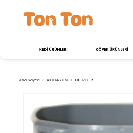
retsiz!
750 TL Üstü Alışverişlerinizde Kargo Ücrets
KEDİ ÜRÜNLERİ
KÖPEK ÜRÜNLERİ
Ana Sayfa
AKVARYUM
FİLTRELER