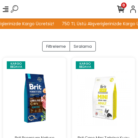
0
şlerinizde Kargo Ücretsiz!
750 TL Üstü Alışverişlerinizde Kargo Ü
Filtreleme
Sıralama
KARGO
KARGO
BEDAVA
BEDAVA
Brit Premium Nature
Brit Care Mini Tahılsız Kuzu