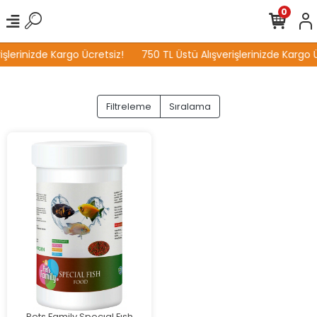
0
işlerinizde Kargo Ücretsiz!
750 TL Üstü Alışverişlerinizde Kargo Ü
Filtreleme
Sıralama
Pets Family Specıal Fısh