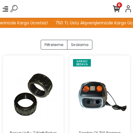
0
inizde Kargo Ücretsiz!
750 TL Üstü Alışverişlerinizde Kargo Ücret
Filtreleme
Sıralama
KARGO
BEDAVA
Resun Uv5- 7 Watt Rekor
Dophin Cf 700 Pompa