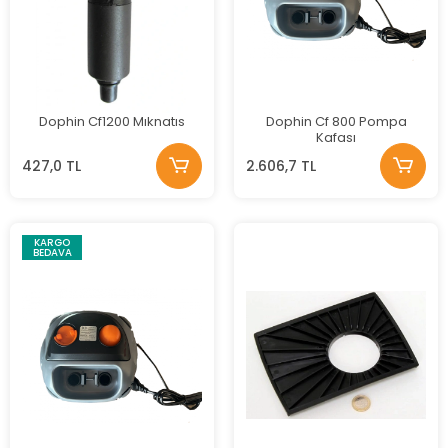
Dophin Cf1200 Mıknatıs
Dophin Cf 800 Pompa
Kafası
427,0 TL
2.606,7 TL
KARGO
BEDAVA