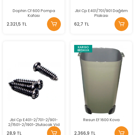
Dophin Cf 600 Pompa
Jbl Cp E401/701/901 Dağıtım
Kafası
Plakası
2.321,5 TL
62,7 TL
KARGO
BEDAVA
Jbl Cp E401-2/701-2/901-
Resun Ef 1600 Kova
2/1501-2/1901-2tutacak Vid
28,9 TL
2.366,9 TL