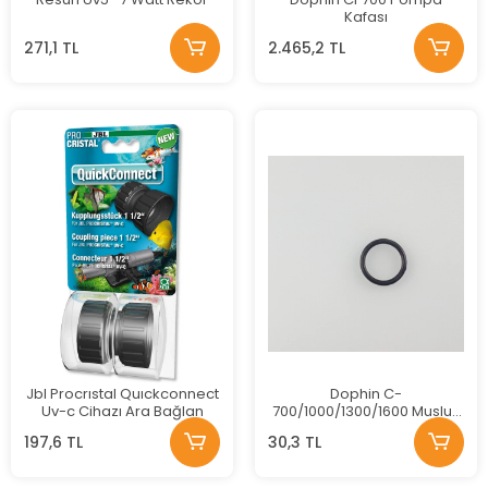
Kafası
271,1 TL
2.465,2 TL
Jbl Procrıstal Quıckconnect
Dophin C-
Uv-c Cihazı Ara Bağlan
700/1000/1300/1600 Musluk
Altı Contası
197,6 TL
30,3 TL