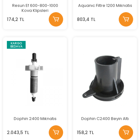
Resun Ef 600-800-1000
Aquanıc Filtre 1200 Mıknatıs
Kova Klipsleri
174,2 TL
803,4 TL
KARGO
BEDAVA
Dophin 2400 Mıknatıs
Dophin C2400 Beyin Altı
2.043,5 TL
158,2 TL