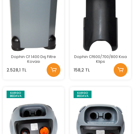
Dophin Cf 1400 Dış Filtre
Dophin Cf600/700/800 Kısa
Kovası
Klips
2.528,1 TL
158,2 TL
KARGO
KARGO
BEDAVA
BEDAVA