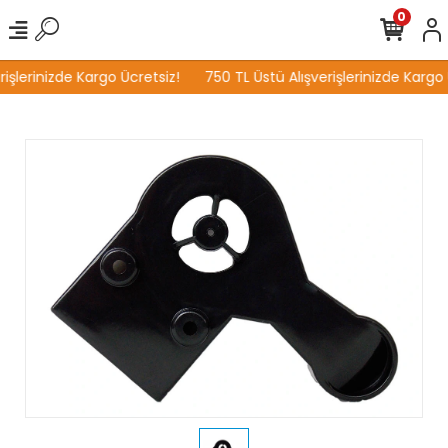
0
işlerinizde Kargo Ücretsiz!
750 TL Üstü Alışverişlerinizde Kargo 