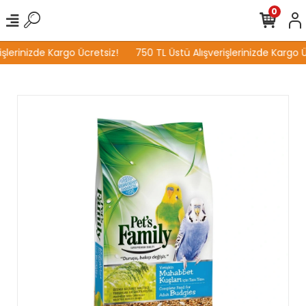
0
şlerinizde Kargo Ücretsiz!
750 TL Üstü Alışverişlerinizde Kargo Üc