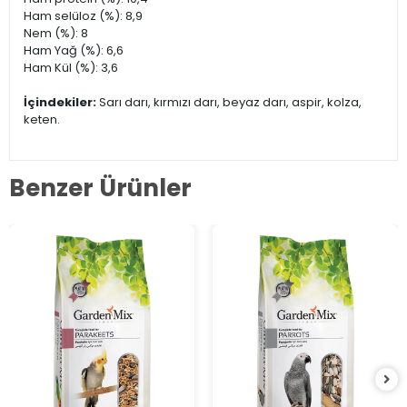
Ham selüloz (%): 8,9
Nem (%): 8
Ham Yağ (%): 6,6
Ham Kül (%): 3,6
İçindekiler:
Sarı darı, kırmızı darı, beyaz darı, aspir, kolza,
keten.
Benzer Ürünler