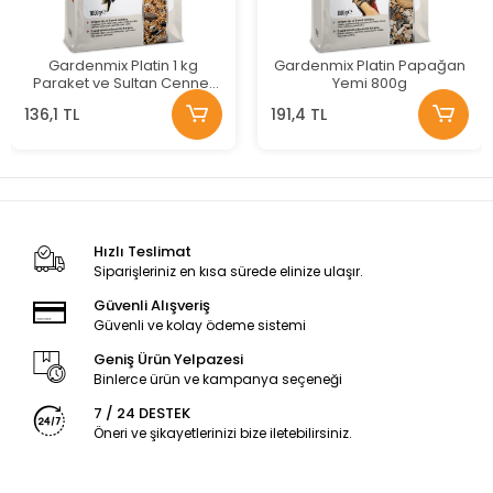
Gardenmix Platin 1 kg
Gardenmix Platin Papağan
Paraket ve Sultan Cennet
Yemi 800g
Papağanı Yemi
136,1 TL
191,4 TL
Hızlı Teslimat
Siparişleriniz en kısa sürede elinize ulaşır.
Güvenli Alışveriş
Güvenli ve kolay ödeme sistemi
Geniş Ürün Yelpazesi
Binlerce ürün ve kampanya seçeneği
7 / 24 DESTEK
Öneri ve şikayetlerinizi bize iletebilirsiniz.