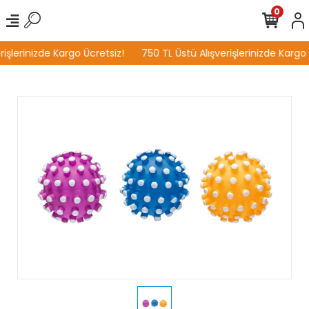
0
işlerinizde Kargo Ücretsiz!
750 TL Üstü Alışverişlerinizde Kargo 