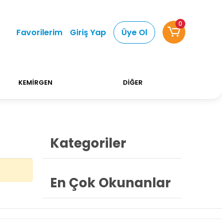
0
Favorilerim
Giriş Yap
Üye Ol
L Üstü Alışverişlerinizde Kargo Ücretsiz!
750 TL Üs
KEMİRGEN
DİĞER
Kategoriler
En Çok Okunanlar