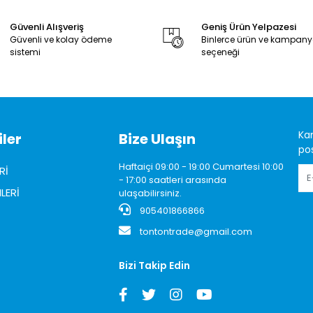
Güvenli Alışveriş
Geniş Ürün Yelpazesi
Güvenli ve kolay ödeme
Binlerce ürün ve kampan
sistemi
seçeneği
Ka
ler
Bize Ulaşın
pos
Haftaiçi 09:00 - 19:00 Cumartesi 10:00
Rİ
- 17:00 saatleri arasında
LERİ
ulaşabilirsiniz.
905401866866
tontontrade@gmail.com
Bizi Takip Edin