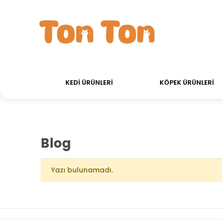
750 TL Üstü Alışverişlerinizde Kargo Ücretsiz!
7
KEDİ ÜRÜNLERİ
KÖPEK ÜRÜNLERİ
Blog
Yazı bulunamadı.