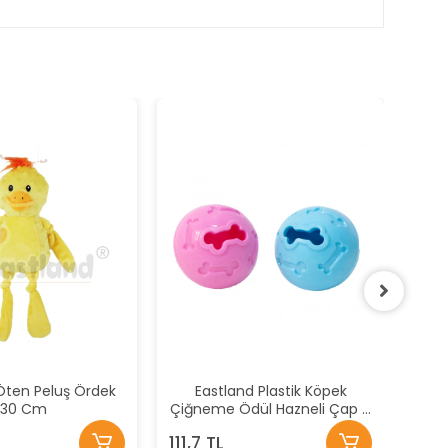
Eas
281
Öten Peluş Ördek
Eastland Plastik Köpek
30 Cm
Çiğneme Ödül Hazneli Çap 7
Cm
111,7 TL