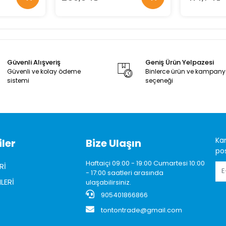
Güvenli Alışveriş
Geniş Ürün Yelpazesi
Güvenli ve kolay ödeme
Binlerce ürün ve kampan
sistemi
seçeneği
Ka
ler
Bize Ulaşın
pos
Haftaiçi 09:00 - 19:00 Cumartesi 10:00
Rİ
- 17:00 saatleri arasında
LERİ
ulaşabilirsiniz.
905401866866
tontontrade@gmail.com