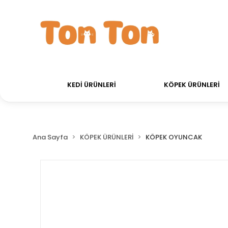
cretsiz!
750 TL Üstü Alışverişlerinizde Kargo Ücre
KEDİ ÜRÜNLERİ
KÖPEK ÜRÜNLERİ
Ana Sayfa
KÖPEK ÜRÜNLERİ
KÖPEK OYUNCAK