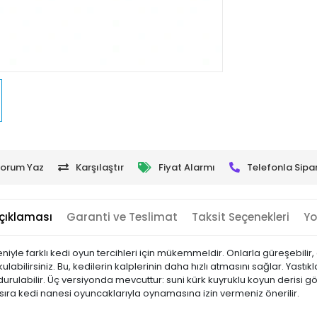
orum Yaz
Karşılaştır
Fiyat Alarmı
Telefonla Sipar
çıklaması
Garanti ve Teslimat
Taksit Seçenekleri
Yo
iyle farklı kedi oyun tercihleri ​​için mükemmeldir. Onlarla güreşebilir, 
ulabilirsiniz. Bu, kedilerin kalplerinin daha hızlı atmasını sağlar. Yast
oldurulabilir. Üç versiyonda mevcuttur: suni kürk kuyruklu koyun deris
ıra kedi nanesi oyuncaklarıyla oynamasına izin vermeniz önerilir.