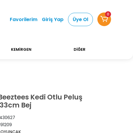
0
Favorilerim
Giriş Yap
Üye Ol
!
750 TL Üstü Alışverişlerinizde Kargo Ücretsiz!
KEMİRGEN
DİĞER
eeztees Kedi Otlu Peluş
33cm Bej
430627
191209
 OYUNCAK