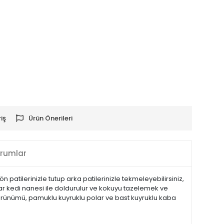
iş
Ürün Önerileri
rumlar
ön patilerinizle tutup arka patilerinizle tekmeleyebilirsiniz,
ıklar kedi nanesi ile doldurulur ve kokuyu tazelemek ve
i görünümü, pamuklu kuyruklu polar ve bast kuyruklu kaba