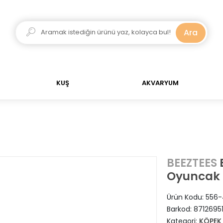
Ara
tsiz!
750 TL Üstü Alışverişlerinizde Kargo Ücretsiz
KUŞ
AKVARYUM
B
BEEZTEES
Oyuncak 
Ürün Kodu:
556-
Barkod:
8712695
Kategori:
KÖPEK