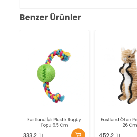
Benzer Ürünler
Eastland İpli Plastik Rugby
Eastland Öten Pe
Topu 6,5 Cm
26 C
333,2 TL
452,2 TL