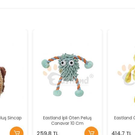
luş Sincap
Eastland İpli Öten Peluş
Eastland 
m
Canavar 10 Cm
259,8 TL
414,7 TL